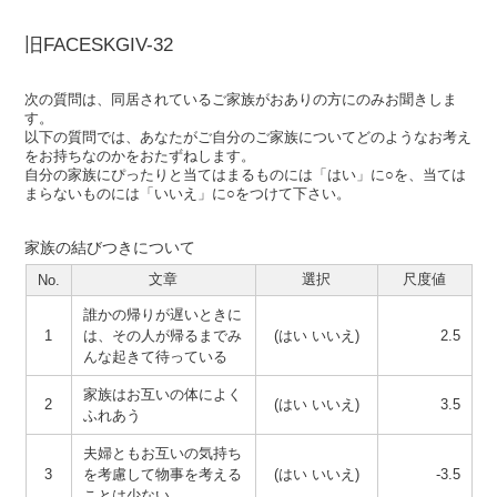
旧FACESKGIV-32
次の質問は、同居されているご家族がおありの方にのみお聞きしま
す。
以下の質問では、あなたがご自分のご家族についてどのようなお考え
をお持ちなのかをおたずねします。
自分の家族にぴったりと当てはまるものには「はい」に○を、当ては
まらないものには「いいえ」に○をつけて下さい。
家族の結びつきについて
文章
選択
尺度値
No.
誰かの帰りが遅いときに
1
は、その人が帰るまでみ
(はい いいえ)
2.5
んな起きて待っている
家族はお互いの体によく
2
(はい いいえ)
3.5
ふれあう
夫婦ともお互いの気持ち
3
を考慮して物事を考える
(はい いいえ)
-3.5
ことは少ない