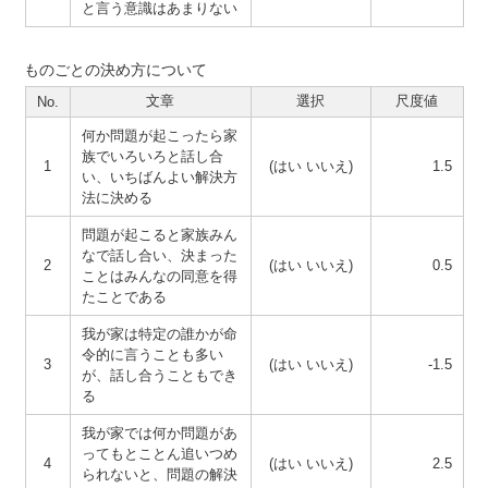
と言う意識はあまりない
ものごとの決め方について
文章
選択
尺度値
No.
何か問題が起こったら家
族でいろいろと話し合
1
(はい いいえ)
1.5
い、いちばんよい解決方
法に決める
問題が起こると家族みん
なで話し合い、決まった
2
(はい いいえ)
0.5
ことはみんなの同意を得
たことである
我が家は特定の誰かが命
令的に言うことも多い
3
(はい いいえ)
-1.5
が、話し合うこともでき
る
我が家では何か問題があ
ってもとことん追いつめ
4
(はい いいえ)
2.5
られないと、問題の解決