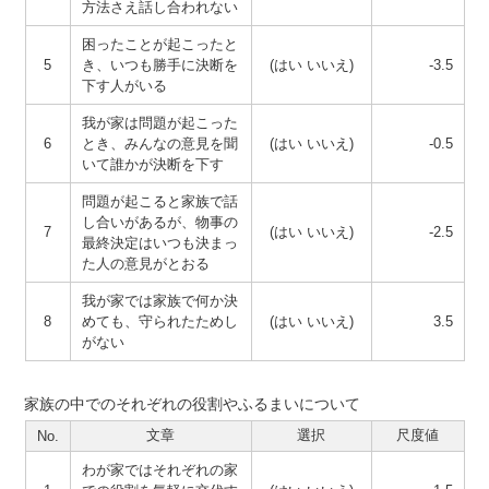
方法さえ話し合われない
困ったことが起こったと
5
き、いつも勝手に決断を
(はい いいえ)
-3.5
下す人がいる
我が家は問題が起こった
6
とき、みんなの意見を聞
(はい いいえ)
-0.5
いて誰かが決断を下す
問題が起こると家族で話
し合いがあるが、物事の
7
(はい いいえ)
-2.5
最終決定はいつも決まっ
た人の意見がとおる
我が家では家族で何か決
8
めても、守られたためし
(はい いいえ)
3.5
がない
家族の中でのそれぞれの役割やふるまいについて
文章
選択
尺度値
No.
わが家ではそれぞれの家