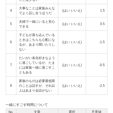
大事なことは家族みんな
4
(はい いいえ)
1.5
でよく話し合うほうだ
夫婦で一緒にいると安心
5
(はい いいえ)
0.5
できる
子どもが落ち込んでいる
ときはこちらも心配にな
6
(はい いいえ)
-1.5
るが、あまり聞いたりし
ない
たいがい各自好きなよう
に過ごしているが、たま
7
(はい いいえ)
-0.5
には家族一緒に過ごすこ
ともある
家族のものは必要最低限
8
のことは話すが、それ以
(はい いいえ)
-2.5
上はあまり会話がない
一緒にすごす時間について
文章
選択
尺度値
No.