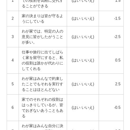
1
での役割を気軽に交代す
(はい いいえ)
1.5
ることができる
家の決まりは皆が守るよ
2
(はい いいえ)
-1.5
うにしている
わが家では、特定の人の
3
意見に皆がしたがうこと
(はい いいえ)
-2.5
が多い。
仕事や旅行に出てしばら
く家を留守にすると、私
4
(はい いいえ)
0.5
の役割は誰かが代わりに
してくれる
わが家はみんなで約束し
5
たことでもそれを実行す
(はい いいえ)
2.5
ることはほとんどない
家でのそれぞれの役割は
はっきりしているが、皆
6
(はい いいえ)
-0.5
でおぎないあうこともあ
る
わが家はみんな自分に決