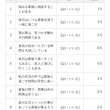
悩みを家族に相談するこ
1
(はい いいえ)
1.5
とがある
休日はいつも家族全員で
2
(はい いいえ)
3.5
一緒に過ごす
我が家は、皆つかず離れ
3
(はい いいえ)
-1.5
ずの関係である
各自が自分一人でいる時
4
(はい いいえ)
-0.5
間を大切にしている
休日は家族で過ごすこと
5
もあるし、友人と遊びに
(はい いいえ)
0.5
行くこともある
私の生活の中では家族と
6
(はい いいえ)
2.5
過ごす時間が非常に多い
家族の間で、用事以外の
7
(はい いいえ)
-3.5
関係は全くない
盆や正月といった行事が
8
あっても家族が集まろう
(はい いいえ)
-2.5