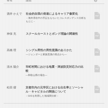
著者
論題
?
酒井 かえで
社会的自我の発達によるキャリア像変化
－海外滞在中の手記をもちいたコレスポンデンス分析を
もとに－
神保 充
スクールカーストとボンド理論の関連性
高橋 理
シングル男性の男性意識のありかた
―ジェンダーと家族意識の視点から―
清水 陽介
市町村間における地震・津波防災対応力の比
較
―和歌山県の場合―
松田 燿
京都市内の元学区における出生率とソーシャ
ル・キャピタルの関係について
－GISを利用した地域間分析－