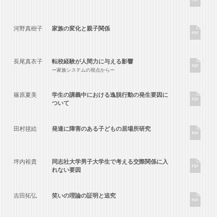
河野真樹子
家族の変化と親子関係
長尾真衣子
転校経験が人間力に与える影響
ー家族システムの視点からー
篠原夏美
学生の講義中における逸脱行動の発生要因に
ついて
田村毬絵
発達に障害のある子どもの居場所研究
坪内裕貴
同志社大学男子大学生で考える交際関係に入
れない要因
吉田拓弘
笑いの理論の証明と追究