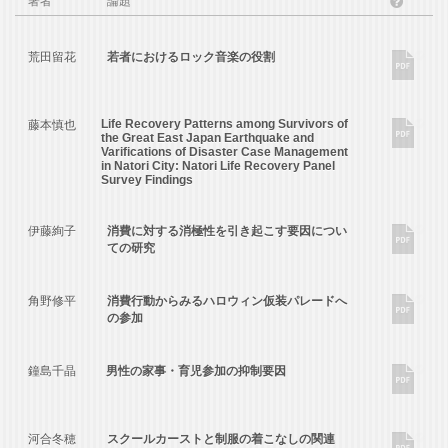
著者
論題
?
荒田留花
若者におけるロック音楽の役割
Life Recovery Patterns among Survivors of
藤本慎也
the Great East Japan Earthquake and
Varifications of Disaster Case Management
in Natori City: Natori Life Recovery Panel
Survey Findings
伊藤絢子
消費に対する消極性を引き起こす要因につい
ての研究
角野修平
消費行動からみるハロウィン仮装パレードへ
の参加
鐘島千晶
男性の家事・育児参加の抑制要因
河合冬穂
スクールカーストと制服の着こなしの関連