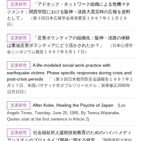
「アドホック・ネットワーク組織による危機マネ
災害研究
ジメント：関西学院における阪神・淡路大震災時の広報を資料
として」
（第３回日本広報学会発表要旨１９９７年１１月２９
日）
「災害ボランティアの組織化：阪神・淡路の体験
災害研究
は重油災害ボランティアにどう活かされたか？」
（日本心理学
会シンポジウム報告１９９７年９月１７日）
A life-modeled social work practice with
災害研究
earthquake victims: Phase specific responses during crisis and
post-crisis periods
「（第５回日米都市防災会議報告１９９７年１
月１７日、米国パサディナ市ダブルツリーホテル；加筆修正2000年
12月12日）
After Kobe, Healing the Psyche of Japan
災害研究
(Los
Angels Times, Tuesday, June 20, 1995, By Teresa Watanabe,
Quotes start at the first sentence in Article 2)
社会福祉対人援助技術教育のためのハイパ-メディ
災害研究
アシステムのプロトタイプ開発に関する研究
『関西学院大学社