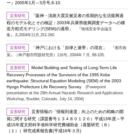
ー』2005年1月～3月号,8-10.
「阪神・淡路大震災被災者の長期的な生活復興過
災害研究
程のモデル化とその検証：2003年兵庫県復興調査データへの構
造方程式モデリング(SEM)の適用」
『地域安全学会論文
集』,6,2004年11月,251-260.
「神戸における「自律と連帯」の現在」
災害研究
『都市政
策』（神戸都市問題研究所）116号, 2004年７月, 88-105.
Model Building and Testing of Long-Term Life
災害研究
Recovery Processes of the Survivors of the 1995 Kobe
earthquake: Structural Equation Modeling (SEM) of the 2003
Hyogo Prefecture Life Recovery Survey
(Powerpoint
presentation at the 29th Annual Hazards Research and Applications
Workshop, Boulder, Colorado, July 14, 2004)
災害情報の「情報到達度」向上のための戦略の開
災害研究
発に関する研究（課題番号１３４８０１２０）平成13年度～平
成15年度文部科学省科学研究費補助金（基盤研究（Ｂ）
（１））研究成果報告書(平成16年３月)