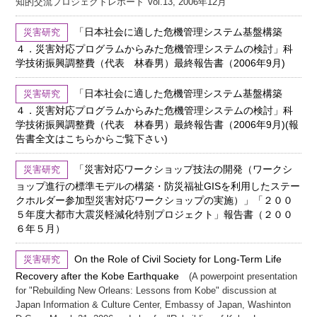
知的交流プロジェクトレポート Vol.13, 2006年12月
「日本社会に適した危機管理システム基盤構築
災害研究
４．災害対応プログラムからみた危機管理システムの検討」科
学技術振興調整費（代表 林春男）最終報告書（2006年9月)
「日本社会に適した危機管理システム基盤構築
災害研究
４．災害対応プログラムからみた危機管理システムの検討」科
学技術振興調整費（代表 林春男）最終報告書（2006年9月)(報
告書全文はこちらからご覧下さい)
「災害対応ワークショップ技法の開発（ワークシ
災害研究
ョップ進行の標準モデルの構築・防災福祉GISを利用したステー
クホルダー参加型災害対応ワークショップの実施）」「２００
５年度大都市大震災軽減化特別プロジェクト」報告書（２００
６年５月）
On the Role of Civil Society for Long-Term Life
災害研究
Recovery after the Kobe Earthquake
(A powerpoint presentation
for "Rebuilding New Orleans: Lessons from Kobe" discussion at
Japan Information & Culture Center, Embassy of Japan, Washinton