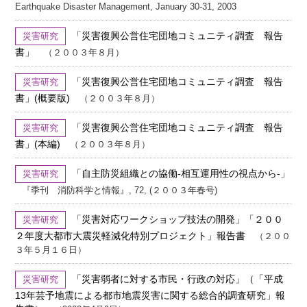
Earthquake Disaster Management, January 30-31, 2003
「災害復興公営住宅団地コミュニティ調査 報告
災害研究
書」
（２００３年８月）
「災害復興公営住宅団地コミュニティ調査 報告
災害研究
書」(概要版)
（２００３年８月）
「災害復興公営住宅団地コミュニティ調査 報告
災害研究
書」(本編)
（２００３年８月）
「自主防災組織との協働-相互運用性の視点から-」
災害研究
『季刊 消防科学と情報』, 72, (２００３年春号)
「災害対応ワークショップ技法の開発」「２００
災害研究
２年度大都市大震災軽減化特別プロジェクト」報告書
（２００
３年５月１６日）
「災害弱者に対する市民・行政の対応」（「平成
災害研究
13年芸予地震による都市地震災害に関する総合的調査研究」報