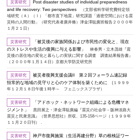
Post disaster studies of individual preparedness
災害研究
and life recovery: Two perspectives
（文部省科学研究費特定領
域研究（Ａ）（Ｉ）「都市直下地震」研究課題「過密空間における震
災時の人間行動」（研究代表者廣井脩）津金澤聡廣班報告２０００年
１月２１日）
「被災後の家族関係および市民性の変化と、現在
災害研究
のストレスや生活の復興に与える影響」
林春男・立木茂雄『震
災後の居住地の変化と暮らしの実状に関する調査 調査結果報告書』
（２０００年１月１４日）京都大学防災研究所
被災者復興支援会議II 第２回フォーラム速記録
災害研究
恒常的な地域の見守りと心のケア体制を築くために
(１９９９
年１２月１８日午後１時半～ フェニックスプラザ）
「アドホック・ネットワーク組織による危機マネ
災害研究
ジメント」
黒田展之・津金澤聡廣編『震災の社会学－阪神淡路大
震災と民衆意識』（世界思想社）所収、135-158ページ（１９９９年
１１月２０日刊）．
神戸市復興施策（生活再建分野）草の根検証ワー
災害研究