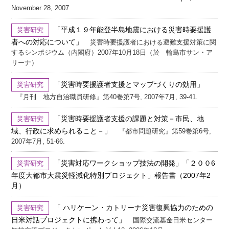
November 28, 2007
「平成１９年能登半島地震における災害時要援護
災害研究
者への対応について」
災害時要援護者における避難支援対策に関
するシンポジウム（内閣府）2007年10月18日（於 輪島市サン・ア
リーナ）
「災害時要援護者支援とマップづくりの効用」
災害研究
『月刊 地方自治職員研修』第40巻第7号, 2007年7月, 39-41.
「災害時要援護者支援の課題と対策－市民、地
災害研究
域、行政に求められること－」
『都市問題研究』第59巻第6号,
2007年7月, 51-66.
「災害対応ワークショップ技法の開発」「２００6
災害研究
年度大都市大震災軽減化特別プロジェクト」報告書（2007年2
月）
「 ハリケーン・カトリーナ災害復興協力のための
災害研究
日米対話プロジェクトに携わって」
国際交流基金日米センター