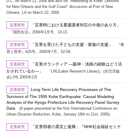
D.C. on March 21, 2006 and also for "Rebuilding of Kobe: Lessons
for New Orleans and the Gulf Coast" discussion at Port of New
Orleans, LA on March 22, 2006.
「災害時における要援護者対応の今後のあり方」
災害研究
『国民生活』2006年1月号、10-13.
「災害を受けた子どもの支援・家族の支援」
災害研究
『教
育と医学』625号、2005年7月、52-59.
「災害ボランティア ―阪神・淡路の経験はどう活
災害研究
かされているか―」
『LRL(Labor Research Library)』(全労済協
会),3号,2005年2月
Long-Term Life Recovery Processes of The
災害研究
Survivors of The 1995 Kobe Earthquake: Causal Modeling
Analysis of the Hyogo Prefecture Life Recovery Panel Survey
Data
(A paper presented at the first International Conference on
Urban Disaster Reduction, Kobe, January 18th to 21st, 2005)
「災害弱者の震災と復興」『NHK社会福祉セミナ
災害研究