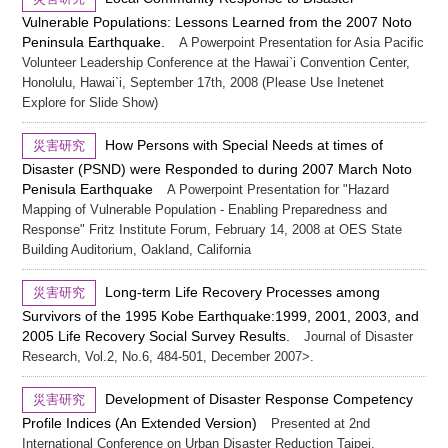
Vulnerable Populations: Lessons Learned from the 2007 Noto
Peninsula Earthquake.
A Powerpoint Presentation for Asia Pacific
Volunteer Leadership Conference at the Hawai`i Convention Center,
Honolulu, Hawai`i, September 17th, 2008 (Please Use Inetenet
Explore for Slide Show)
How Persons with Special Needs at times of
災害研究
Disaster (PSND) were Responded to during 2007 March Noto
Penisula Earthquake
A Powerpoint Presentation for "Hazard
Mapping of Vulnerable Population - Enabling Preparedness and
Response" Fritz Institute Forum, February 14, 2008 at OES State
Building Auditorium, Oakland, California
Long-term Life Recovery Processes among
災害研究
Survivors of the 1995 Kobe Earthquake:1999, 2001, 2003, and
2005 Life Recovery Social Survey Results.
Journal of Disaster
Research, Vol.2, No.6, 484-501, December 2007>.
Development of Disaster Response Competency
災害研究
Profile Indices (An Extended Version)
Presented at 2nd
International Conference on Urban Disaster Reduction Taipei,