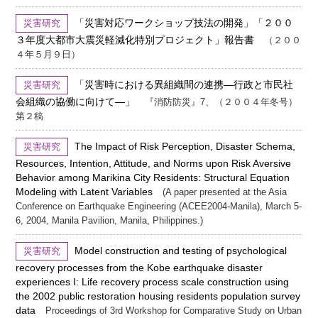
「災害対応ワークショップ技法の開発」「２００
災害研究
３年度大都市大震災軽減化特別プロジェクト」報告書
（２００
４年５月９日）
「災害時における異組織間の連携―行政と市民社
災害研究
会組織の協働に向けて―」
『消防防災』7、（２００４年冬号）
第２稿
The Impact of Risk Perception, Disaster Schema,
災害研究
Resources, Intention, Attitude, and Norms upon Risk Aversive
Behavior among Marikina City Residents: Structural Equation
Modeling with Latent Variables
(A paper presented at the Asia
Conference on Earthquake Engineering (ACEE2004-Manila), March 5-
6, 2004, Manila Pavilion, Manila, Philippines.)
Model construction and testing of psychological
災害研究
recovery processes from the Kobe earthquake disaster
experiences I: Life recovery process scale construction using
the 2002 public restoration housing residents population survey
data
Proceedings of 3rd Workshop for Comparative Study on Urban