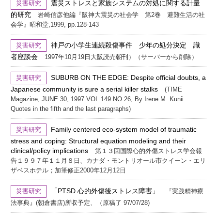
震災ストレスと家族システムの対処に関する計量
災害研究
的研究
岩崎信彦他編『阪神大震災の社会学 第2巻 避難生活の社
会学』昭和堂,1999, pp.128-143
神戸の小学生連続殺傷事件 少年の処分決定 識
災害研究
者座談会
1997年10月19日大阪読売朝刊）（サーバーから削除）
SUBURB ON THE EDGE: Despite official doubts, a
災害研究
Japanese community is sure a serial killer stalks
(TIME
Magazine, JUNE 30, 1997 VOL.149 NO.26, By Irene M. Kunii.
Quotes in the fifth and the last paragraphs)
Family centered eco-system model of traumatic
災害研究
stress and coping: Structural equation modeling and their
clinical/policy implications
第１３回国際心的外傷ストレス学会報
告１９９７年１１月８日、カナダ・モントリオール市クイーン・エリ
ザベスホテル；加筆修正2000年12月12日
「PTSD 心的外傷後ストレス障害」
災害研究
『実践精神療
法事典』(朝倉書店)所収予定、（原稿了 97/07/28)